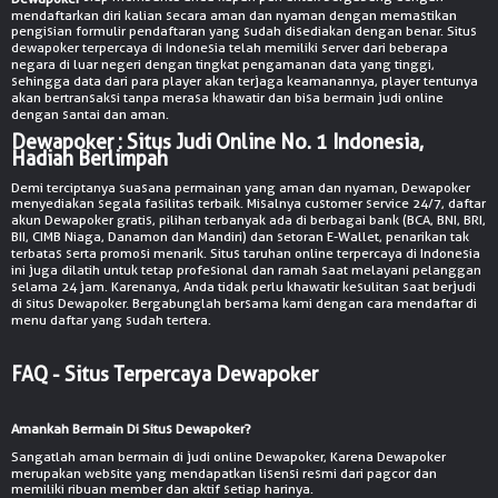
mendaftarkan diri kalian secara aman dan nyaman dengan memastikan
pengisian formulir pendaftaran yang sudah disediakan dengan benar. Situs
dewapoker terpercaya di Indonesia telah memiliki server dari beberapa
negara di luar negeri dengan tingkat pengamanan data yang tinggi,
sehingga data dari para player akan terjaga keamanannya, player tentunya
akan bertransaksi tanpa merasa khawatir dan bisa bermain judi online
dengan santai dan aman.
Dewapoker : Situs Judi Online No. 1 Indonesia,
Hadiah Berlimpah
Demi terciptanya suasana permainan yang aman dan nyaman, Dewapoker
menyediakan segala fasilitas terbaik. Misalnya customer service 24/7, daftar
akun Dewapoker gratis, pilihan terbanyak ada di berbagai bank (BCA, BNI, BRI,
BII, CIMB Niaga, Danamon dan Mandiri) dan setoran E-Wallet, penarikan tak
terbatas serta promosi menarik. Situs taruhan online terpercaya di Indonesia
ini juga dilatih untuk tetap profesional dan ramah saat melayani pelanggan
selama 24 jam. Karenanya, Anda tidak perlu khawatir kesulitan saat berjudi
di situs Dewapoker. Bergabunglah bersama kami dengan cara mendaftar di
menu daftar yang sudah tertera.
FAQ - Situs Terpercaya Dewapoker
Amankah Bermain Di Situs Dewapoker?
Sangatlah aman bermain di judi online Dewapoker, Karena Dewapoker
merupakan website yang mendapatkan lisensi resmi dari pagcor dan
memiliki ribuan member dan aktif setiap harinya.