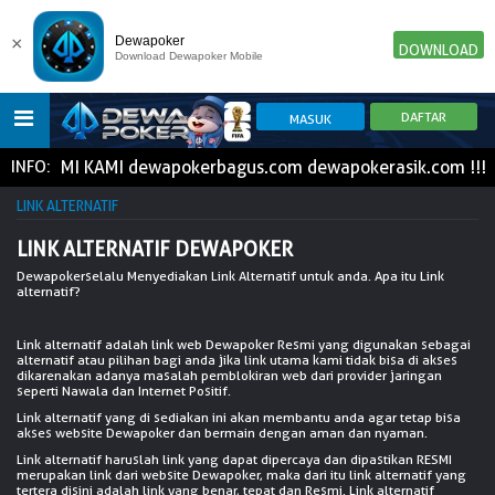
×
Dewapoker
DOWNLOAD
Download Dewapoker Mobile
INK RESMI KAMI dewapokerbagus.com dewapokerasik.com !!!
INFO:
HOME
LINK ALTERNATIF
LINK ALTERNATIF DEWAPOKER
POKER
SLOT GAME
IDN E-LOTTERY
Dewapoker selalu Menyediakan Link Alternatif untuk anda. Apa itu Link
alternatif?
NEW
NEW
SPORTBOOK
LIVE CASINO
IDNLIVE
Link alternatif adalah link web Dewapoker Resmi yang digunakan sebagai
alternatif atau pilihan bagi anda jika link utama kami tidak bisa di akses
NEW
dikarenakan adanya masalah pemblokiran web dari provider jaringan
seperti Nawala dan Internet Positif.
TOGEL
ESPORTS
ARCADE
Link alternatif yang di sediakan ini akan membantu anda agar tetap bisa
akses website Dewapoker dan bermain dengan aman dan nyaman.
NEW
NEW
NEW
Link alternatif haruslah link yang dapat dipercaya dan dipastikan RESMI
merupakan link dari website Dewapoker, maka dari itu link alternatif yang
TEMBAK IKAN
IDNRAFFLE
IDNTRADE
tertera disini adalah link yang benar, tepat dan Resmi. Link alternatif