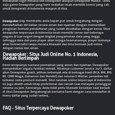
melakukan login melalui link Dewapoker ataupun Dewapoker Mobile. Tentu
© Copyright 2026 dewapokerlive88.net - All right reserved | 18+
saja game Dewapoker yang kami sediakan telah memiliki lisensi yang sah
untuk beroperasi di Indonesia maupun di Asia.
siap membantu anda kapan pun untuk bergabung dengan
Dewapoker
mendaftarkan diri kalian secara aman dan nyaman dengan memastikan
pengisian formulir pendaftaran yang sudah disediakan dengan benar. Situs
dewapoker terpercaya di Indonesia telah memiliki server dari beberapa
negara di luar negeri dengan tingkat pengamanan data yang tinggi,
sehingga data dari para player akan terjaga keamanannya, player tentunya
akan bertransaksi tanpa merasa khawatir dan bisa bermain judi online
dengan santai dan aman.
Dewapoker : Situs Judi Online No. 1 Indonesia,
Hadiah Berlimpah
Demi terciptanya suasana permainan yang aman dan nyaman, Dewapoker
menyediakan segala fasilitas terbaik. Misalnya customer service 24/7, daftar
akun Dewapoker gratis, pilihan terbanyak ada di berbagai bank (BCA, BNI, BRI,
BII, CIMB Niaga, Danamon dan Mandiri) dan setoran E-Wallet, penarikan tak
terbatas serta promosi menarik. Situs taruhan online terpercaya di Indonesia
ini juga dilatih untuk tetap profesional dan ramah saat melayani pelanggan
selama 24 jam. Karenanya, Anda tidak perlu khawatir kesulitan saat berjudi
di situs Dewapoker. Bergabunglah bersama kami dengan cara mendaftar di
menu daftar yang sudah tertera.
FAQ - Situs Terpercaya Dewapoker